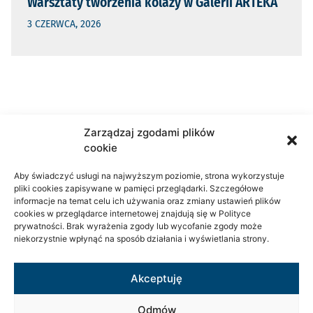
Warsztaty tworzenia kolaży w Galerii ARTEKA
3 CZERWCA, 2026
Zarządzaj zgodami plików
cookie
Aby świadczyć usługi na najwyższym poziomie, strona wykorzystuje
pliki cookies zapisywane w pamięci przeglądarki. Szczegółowe
informacje na temat celu ich używania oraz zmiany ustawień plików
Adres:
cookies w przeglądarce internetowej znajdują się w Polityce
prywatności. Brak wyrażenia zgody lub wycofanie zgody może
ul. Wałowa 16,
niekorzystnie wpłynąć na sposób działania i wyświetlania strony.
33-100 Tarnów
KRS:
0000960651
NIP:
Akceptuję
873-328-42-62
Odmów